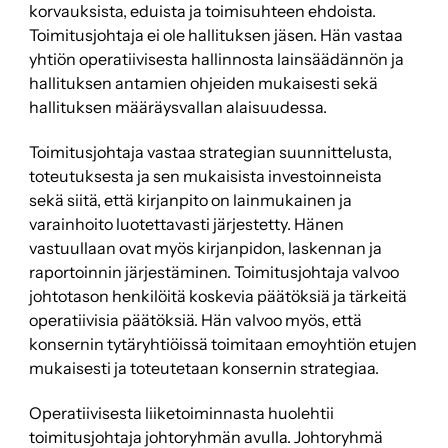
korvauksista, eduista ja toimisuhteen ehdoista.
Toimitusjohtaja ei ole hallituksen jäsen. Hän vastaa
yhtiön operatiivisesta hallinnosta lainsäädännön ja
hallituksen antamien ohjeiden mukaisesti sekä
hallituksen määräysvallan alaisuudessa.
Toimitusjohtaja vastaa strategian suunnittelusta,
toteutuksesta ja sen mukaisista investoinneista
sekä siitä, että kirjanpito on lainmukainen ja
varainhoito luotettavasti järjestetty. Hänen
vastuullaan ovat myös kirjanpidon, laskennan ja
raportoinnin järjestäminen. Toimitusjohtaja valvoo
johtotason henkilöitä koskevia päätöksiä ja tärkeitä
operatiivisia päätöksiä. Hän valvoo myös, että
konsernin tytäryhtiöissä toimitaan emoyhtiön etujen
mukaisesti ja toteutetaan konsernin strategiaa.
Operatiivisesta liiketoiminnasta huolehtii
toimitusjohtaja johtoryhmän avulla. Johtoryhmä