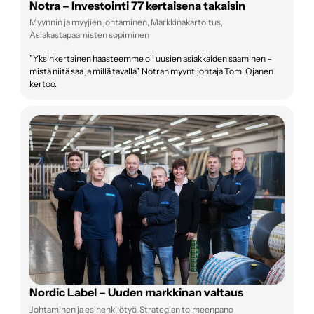
Notra – Investointi 77 kertaisena takaisin
Myynnin ja myyjien johtaminen, Markkinakartoitus,
Asiakastapaamisten sopiminen
”Yksinkertainen haasteemme oli uusien asiakkaiden saaminen –
mistä niitä saa ja millä tavalla”, Notran myyntijohtaja Tomi Ojanen
kertoo.
Nordic Label – Uuden markkinan valtaus
Johtaminen ja esihenkilötyö, Strategian toimeenpano