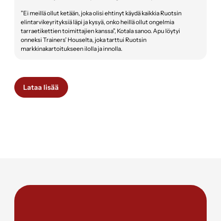
”Ei meillä ollut ketään, joka olisi ehtinyt käydä kaikkia Ruotsin
elintarvikeyrityksiä läpi ja kysyä, onko heillä ollut ongelmia
tarraetikettien toimittajien kanssa”, Kotala sanoo. Apu löytyi
onneksi Trainers’ Houselta, joka tarttui Ruotsin
markkinakartoitukseen ilolla ja innolla.
Lataa lisää