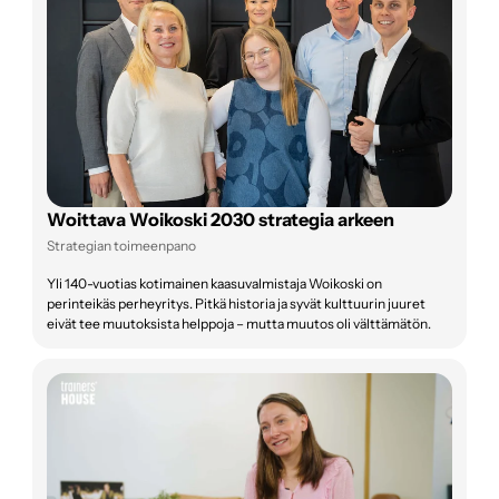
Woittava Woikoski 2030 strategia arkeen
Strategian toimeenpano
Yli 140-vuotias kotimainen kaasuvalmistaja Woikoski on
perinteikäs perheyritys. Pitkä historia ja syvät kulttuurin juuret
eivät tee muutoksista helppoja – mutta muutos oli välttämätön.