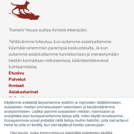
Trainers' House
Trainers' House auttaa ihmistä eteenpäin.
Tehtävämme toteutuu, kun autamme asiakkaitamme
käymään enemmän parempia keskusteluita. Ja kun
autamme asiakkaitamme tunnistamaan ja menestymään
heidän kannaltaan ratkaisevissa, käänteentekevissä
kohtaamisissa.
Etusivu
Palvelut
Ihmiset
Asiakastarinat
Työpaikat
Käytämme evästeitä tarjoamamme sisällön ja mainosten räätälöimiseen,
Sijoittajat
sosiaalisen median ominaisuuksien tukemiseen ja kävijämäärämme
Liity postituslistalle
analysoimiseen. Lisäksi jaamme sosiaalisen median, mainosalan ja
analytiikka-alan kumppaneillemme tietoja siitä, miten käytät sivustoamme.
Kumppanimme voivat yhdistää näitä tietoja muihin tietoihin, joita olet antanut
heille tai joita on kerätty, kun olet käyttänyt heidän palvelujaan.
Olet sivulla, jonka toiminnallisuus edellyttää evästeiden käyttöä.