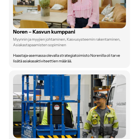
Noren – Kasvun kumppani
Myynnin ja myyjien johtaminen, Kasvusysteemin rakentaminen,
Asiakastapaamisten sopiminen
Haastaja-asemassa olevalla strategiatoimisto Norenilla oli tarve
lisätä asiakasaktiviteettien määrää.