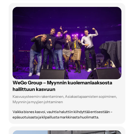
WeGo Group – Myynnin kuolemanlaaksosta
hallittuun kasvuun
Kasvusysteemin rakentaminen, Asiakastapaamisten sopiminen,
Myynnin ja myyjien johtaminen
Vaikka bisnes kasvoi, vauhtia haluttiin kiihdyttää entisestään –
epäsuotuisasta ja kilpaillusta markkinasta huolimatta.