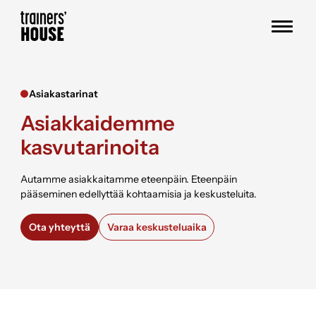
Siirry sisältöön
Trainers' House
Asiakastarinat
Asiakkaidemme
kasvutarinoita
Autamme asiakkaitamme eteenpäin. Eteenpäin
pääseminen edellyttää kohtaamisia ja keskusteluita.
Ota yhteyttä
Varaa keskusteluaika