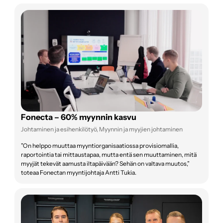
Fonecta – 60% myynnin kasvu
Johtaminen ja esihenkilötyö, Myynnin ja myyjien johtaminen
”On helppo muuttaa myyntiorganisaatiossa provisiomallia,
raportointia tai mittaustapaa, mutta entä sen muuttaminen, mitä
myyjät tekevät aamusta iltapäivään? Sehän on valtava muutos,”
toteaa Fonectan myyntijohtaja Antti Tukia.