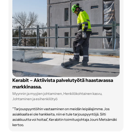
Kerabit – Aktiivista palvelutyötä haastavassa
markkinassa.
Myynnin ja myyjien johtaminen, Henkilökohtainen kasvu,
Johtaminen ja esihenkilötyö
”Tarjouspyyntöihin vastaaminen on meidän leipälajimme. Jos
asiakkaalla ei ole hankkeita, niin ei tule tarjouspyyntöjä. Silti
asiakkuutta voi hoitaa”, Kerabitin toimitusjohtaja Jouni Metsämäki
kertoo.