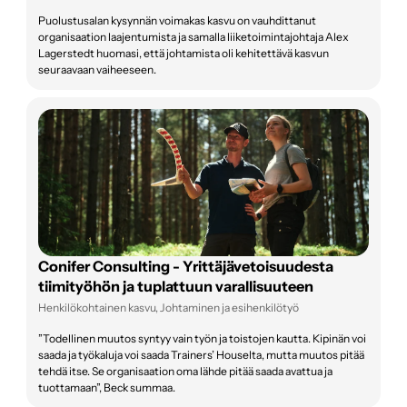
Puolustusalan kysynnän voimakas kasvu on vauhdittanut
organisaation laajentumista ja samalla liiketoimintajohtaja Alex
Lagerstedt huomasi, että johtamista oli kehitettävä kasvun
seuraavaan vaiheeseen.
Conifer Consulting - Yrittäjävetoisuudesta
tiimityöhön ja tuplattuun varallisuuteen
Henkilökohtainen kasvu, Johtaminen ja esihenkilötyö
”Todellinen muutos syntyy vain työn ja toistojen kautta. Kipinän voi
saada ja työkaluja voi saada Trainers’ Houselta, mutta muutos pitää
tehdä itse. Se organisaation oma lähde pitää saada avattua ja
tuottamaan”, Beck summaa.