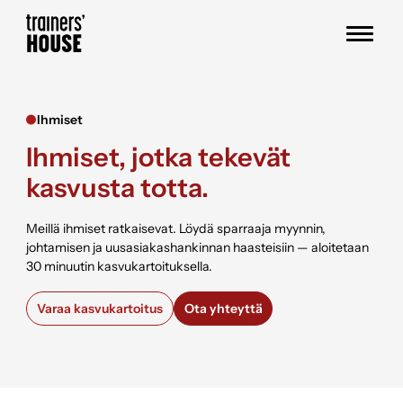
Siirry sisältöön
Trainers' House
Ihmiset
Ihmiset, jotka tekevät
kasvusta totta.
Meillä ihmiset ratkaisevat. Löydä sparraaja myynnin,
johtamisen ja uusasiakashankinnan haasteisiin — aloitetaan
30 minuutin kasvukartoituksella.
Varaa kasvukartoitus
Ota yhteyttä