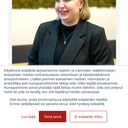
Käytämme evästeitä tarjoamamme sisällön ja mainosten räätälöimiseen,
sosiaalisen median ominaisuuksien tukemiseen ja kävijämäärämme
analysoimiseen. Lisäksi jaamme sosiaalisen median, mainosalan ja
analytiikka-alan kumppaneillemme tietoja siitä, miten käytät sivustoamme.
Kumppanimme voivat yhdistää näitä tietoja muihin tietoihin, joita olet antanut
heille tai joita on kerätty, kun olet käyttänyt heidän palvelujaan.
Venla Lundén
Olet sivulla, jonka toiminnallisuus edellyttää evästeiden käyttöä.
Rekrytointikoordinaattori
Emme valitettavasti voi palvella sinua, ellet hyväksy evästeitä.
Lue lisää
Tämä selvä
Ei evästeitä, kiitos