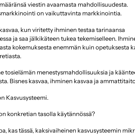
ämääränsä viestin avaamasta mahdollisuudesta.
arkkinointi on vaikuttavinta markkinointia.
kasvaa, kun viritetty ihminen testaa tarinaansa
ssa ja saa jälkikäteen tukea tekemiselleen. Ihmin
avasta kokemuksesta enemmän kuin opetuksesta 
retiasta.
 tosielämän menestysmahdollisuuksia ja käänt
ta. Bisnes kasvaa, ihminen kasvaa ja ammattitait
on Kasvusysteemi.
 on konkretian tasolla käytännössä?
a, kas tässä, kaksivaiheinen kasvusysteemin mikr