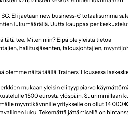
faktisten kaupallisten keskusteluiden lukumäärän.
 SC. Eli jaetaan new business-€ totaalisumma sales
tien lukumäärällä. Uutta kauppaa per keskustelu
 tätä tee. Miten niin? Eipä ole yleistä tietoa
tajien, hallitusjäsenten, talousjohtajien, myyntijo
 olemme näitä täällä Trainers’ Housessa laskeske
rkkien mukaan yleisin eli tyyppiarvo käymättömä
ustelulle 1500 eurosta ylöspäin. Suurimmillaan 
älle myyntikäynnille yritykselle on ollut 14 000 €. 
tavallinen luku. Tekemättä jättämisellä on hintans