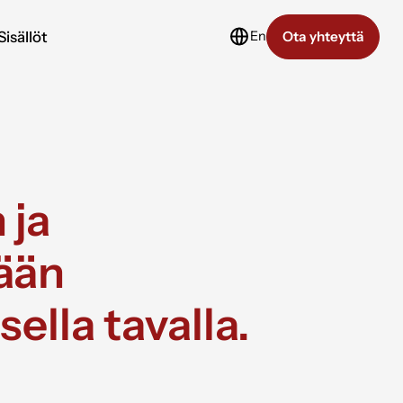
Sisällöt
En
Ota yhteyttä
 ja
dään
sella tavalla.