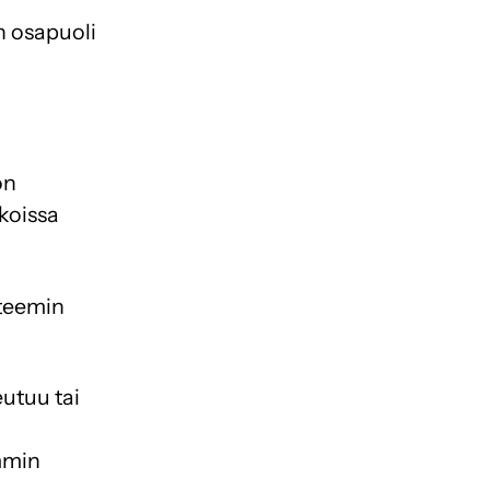
n osapuoli
ön
ukoissa
steemin
eutuu tai
emmin