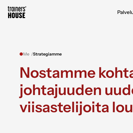
Siirry sisältöön
Trainers' House
Palvel
Me
Strategiamme
Nostamme kohta
johtajuuden uude
viisastelijoita l