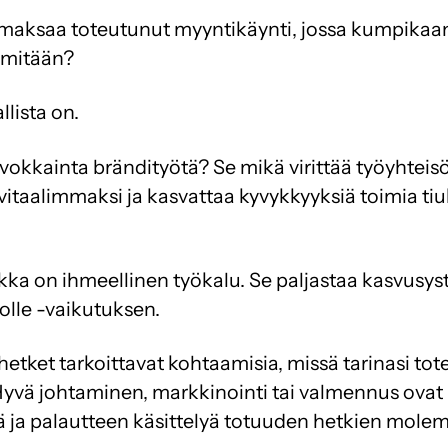
maksaa toteutunut myyntikäynti, jossa kumpikaa
 mitään?
llista on.
vokkainta brändityötä? Se mikä virittää työyhteis
 vitaalimmaksi ja kasvattaa kyvykkyyksiä toimia ti
ka on ihmeellinen työkalu. Se paljastaa kasvusy
olle -vaikutuksen.
etket tarkoittavat kohtaamisia, missä tarinasi tot
 Hyvä johtaminen, markkinointi tai valmennus ovat
tä ja palautteen käsittelyä totuuden hetkien mol