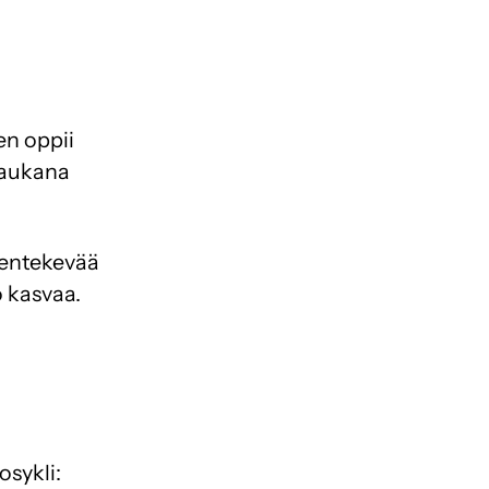
en oppii
kaukana
eentekevää
o kasvaa.
osykli: