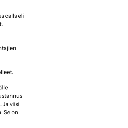
 calls eli
t.
htajien
lleet.
lle
kustannus
Ja viisi
a. Se on