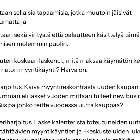
aan sellaisia tapaamisia, jotka muutoin jäisivät
umatta ja
taan sekä viritystä että palautteen käsittelyä täm
misen molemmin puolin.
uten koskaan laskenut, mitä maksaa käymätön ke
umaton myyntikäynti? Harva on.
arjoitus. Kaiva myyntireskontrasta uuden kaupan
mman eli lasket vuoden mittaan tulleet new busi
 Siis paljonko teitte vuodessa uutta kauppaa?
eriharjoitus. Laske kalenterista toteutuneiden uu
tähtäävien myyntikäyntien ja -keskusteluiden lu