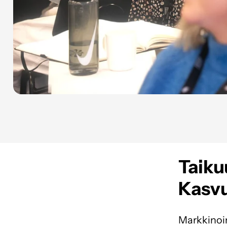
Taiku
Kasvu
Markkinoin