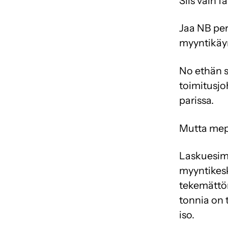
Siis vain 
Jaa NB per
myyntikäyn
No ethän sä
toimitusjoh
parissa.
Mutta mepä
Laskuesime
myyntikesk
tekemättöm
tonnia on 
iso.