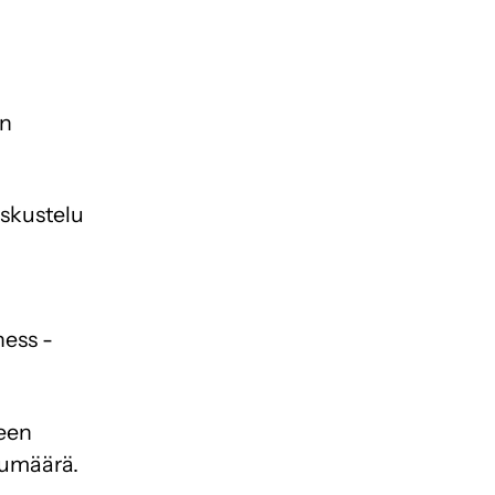
än
skustelu
ness -
teen
kumäärä.