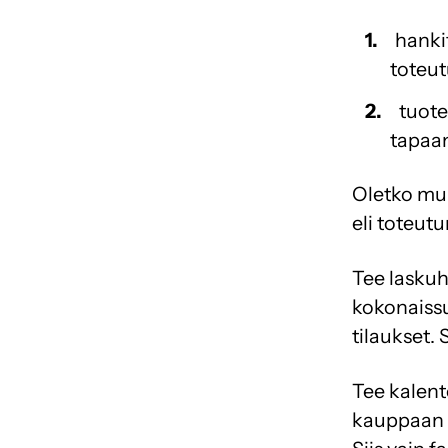
hankit
toteut
tuote
tapaa
Oletko mu
eli toteut
Tee laskuh
kokonaissu
tilaukset.
Tee kalent
kauppaan 