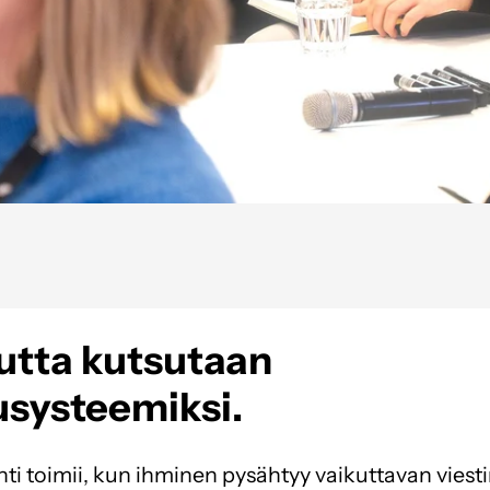
utta kutsutaan
systeemiksi.
ti toimii, kun ihminen pysähtyy vaikuttavan viestin