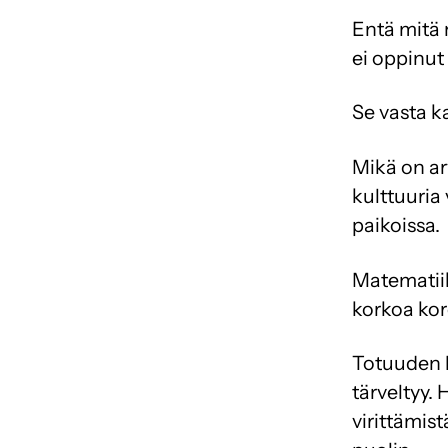
Entä mitä 
ei oppinut
Se vasta ka
Mikä on ar
kulttuuria
paikoissa.
Matematiik
korkoa kor
Totuuden h
tärveltyy.
virittämis