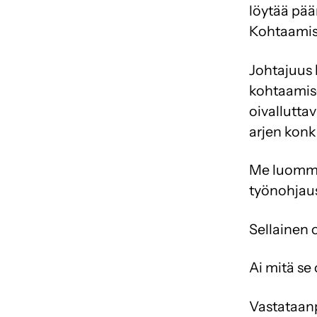
löytää pä
Kohtaamism
Johtajuus 
kohtaamise
oivallutt
arjen konk
Me luomme
työnohjaus
Sellainen 
Ai mitä se
Vastataanp