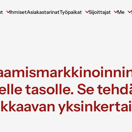
ut
Ihmiset
Asiakastarinat
Työpaikat
Sijoittajat
Me
amismarkkinoinnin
lle tasolle. Se teh
oukkaavan yksinkertai