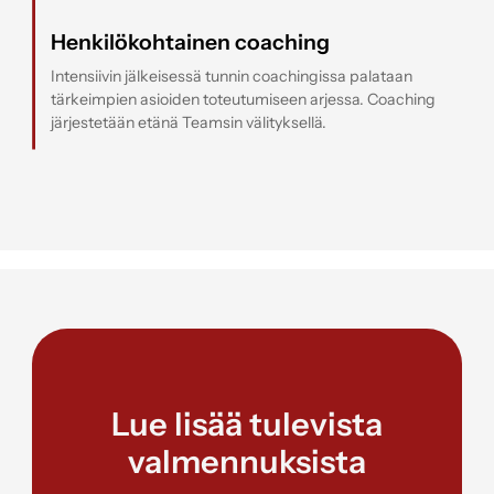
Henkilökohtainen coaching
Intensiivin jälkeisessä tunnin coachingissa palataan
tärkeimpien asioiden toteutumiseen arjessa. Coaching
järjestetään etänä Teamsin välityksellä.
Lue lisää tulevista
valmennuksista