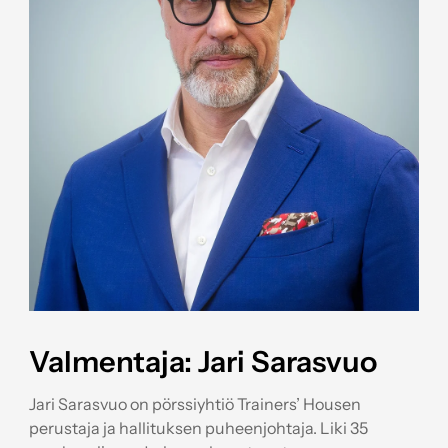
Valmentaja: Jari Sarasvuo
Jari Sarasvuo on pörssiyhtiö Trainers’ Housen
perustaja ja hallituksen puheenjohtaja. Liki 35