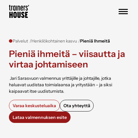
Siirry sisältöön
Trainers' House
Palvelut
Henkilökohtainen kasvu
Pieniä Ihmeitä
Pieniä ihmeitä – viisautta ja
virtaa johtamiseen
Jari Sarasvuon valmennus yrittäjille ja johtajille, jotka
haluavat uudistaa toimialaansa ja yritystään – ja siksi
kaipaavat itse uudistumista.
Varaa keskusteluaika
Ota yhteyttä
Lataa valmennuksen esite