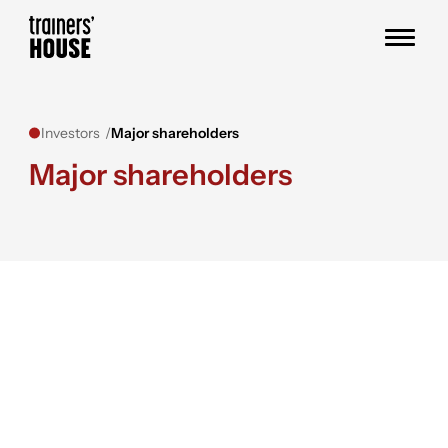
Skip to content
Trainers' House
Investors
Major shareholders
Major shareholders