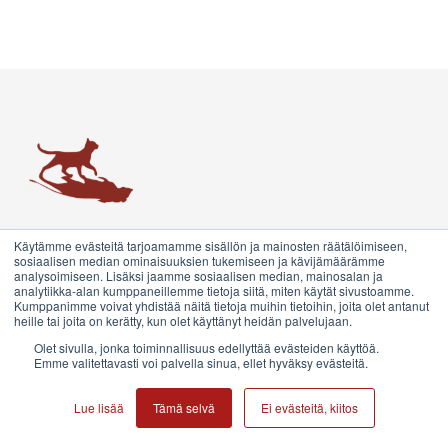
Trainers' House
True growth emerges from transformative encounters and
Käytämme evästeitä tarjoamamme sisällön ja mainosten räätälöimiseen,
conversations. We are redefining encounter marketing and
sosiaalisen median ominaisuuksien tukemiseen ja kävijämäärämme
analysoimiseen. Lisäksi jaamme sosiaalisen median, mainosalan ja
coaching. This is what we call the Growth System.
analytiikka-alan kumppaneillemme tietoja siitä, miten käytät sivustoamme.
Kumppanimme voivat yhdistää näitä tietoja muihin tietoihin, joita olet antanut
heille tai joita on kerätty, kun olet käyttänyt heidän palvelujaan.
Contact us
Olet sivulla, jonka toiminnallisuus edellyttää evästeiden käyttöä.
Emme valitettavasti voi palvella sinua, ellet hyväksy evästeitä.
©2026 Trainers' House. All rights reserved.
Lue lisää
Tämä selvä
Ei evästeitä, kiitos
Privacy policy