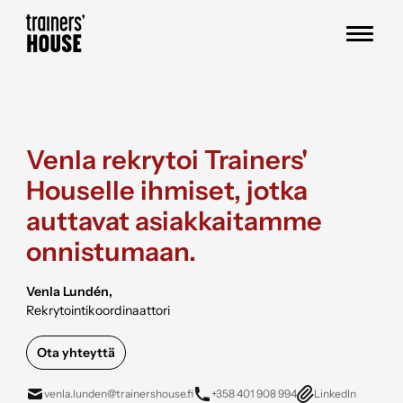
Siirry sisältöön
Trainers' House
Venla
rekrytoi Trainers'
Houselle ihmiset, jotka
auttavat asiakkaitamme
onnistumaan.
Venla Lundén,
Rekrytointikoordinaattori
Ota yhteyttä
venla.lunden@trainershouse.fi
+358 401 908 994
LinkedIn