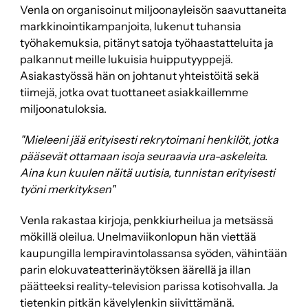
Venla on organisoinut miljoonayleisön saavuttaneita
markkinointikampanjoita, lukenut tuhansia
työhakemuksia, pitänyt satoja työhaastatteluita ja
palkannut meille lukuisia huipputyyppejä.
Asiakastyössä hän on johtanut yhteistöitä sekä
tiimejä, jotka ovat tuottaneet asiakkaillemme
miljoonatuloksia.
"Mieleeni jää erityisesti rekrytoimani henkilöt, jotka
pääsevät ottamaan isoja seuraavia ura-askeleita.
Aina kun kuulen näitä uutisia, tunnistan erityisesti
työni merkityksen"
Venla rakastaa kirjoja, penkkiurheilua ja metsässä
mökillä oleilua. Unelmaviikonlopun hän viettää
kaupungilla lempiravintolassansa syöden, vähintään
parin elokuvateatterinäytöksen äärellä ja illan
päätteeksi reality-television parissa kotisohvalla. Ja
tietenkin pitkän kävelylenkin siivittämänä.