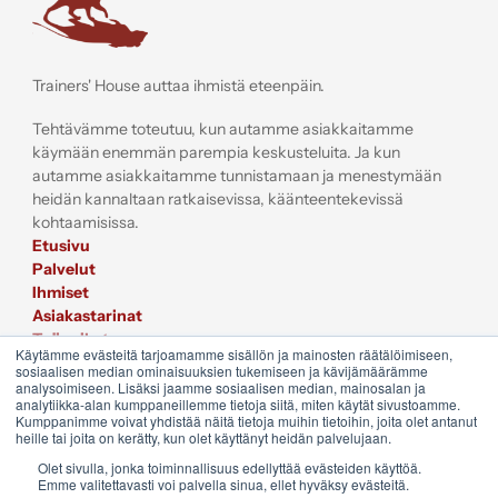
Trainers' House auttaa ihmistä eteenpäin.
Tehtävämme toteutuu, kun autamme asiakkaitamme
käymään enemmän parempia keskusteluita. Ja kun
autamme asiakkaitamme tunnistamaan ja menestymään
heidän kannaltaan ratkaisevissa, käänteentekevissä
kohtaamisissa.
Etusivu
Palvelut
Ihmiset
Asiakastarinat
Työpaikat
Käytämme evästeitä tarjoamamme sisällön ja mainosten räätälöimiseen,
Sijoittajat
sosiaalisen median ominaisuuksien tukemiseen ja kävijämäärämme
Liity postituslistalle
analysoimiseen. Lisäksi jaamme sosiaalisen median, mainosalan ja
analytiikka-alan kumppaneillemme tietoja siitä, miten käytät sivustoamme.
Kumppanimme voivat yhdistää näitä tietoja muihin tietoihin, joita olet antanut
heille tai joita on kerätty, kun olet käyttänyt heidän palvelujaan.
Olet sivulla, jonka toiminnallisuus edellyttää evästeiden käyttöä.
Emme valitettavasti voi palvella sinua, ellet hyväksy evästeitä.