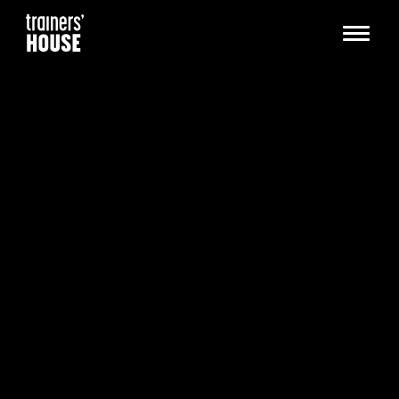
Siirry sisältöön
Trainers' House