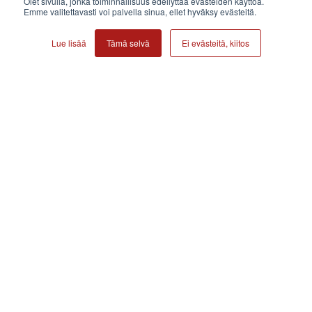
Olet sivulla, jonka toiminnallisuus edellyttää evästeiden käyttöä.
Emme valitettavasti voi palvella sinua, ellet hyväksy evästeitä.
Lue lisää
Tämä selvä
Ei evästeitä, kiitos
Nostamme
kohtaamismarkkinoinnin ja
johtajuuden uudelle tasolle.
Sitä kutsutaan
Kasvusysteemiksi.