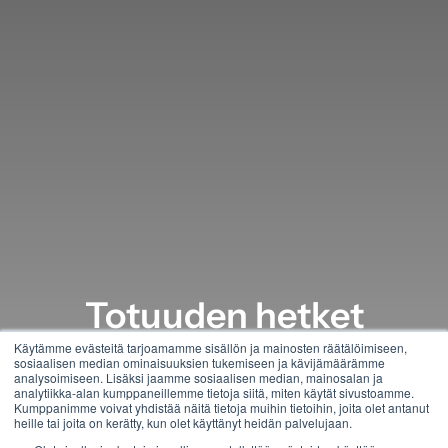
Totuuden hetket
määräävät tarinan
Käytämme evästeitä tarjoamamme sisällön ja mainosten räätälöimiseen,
sosiaalisen median ominaisuuksien tukemiseen ja kävijämäärämme
tason.
analysoimiseen. Lisäksi jaamme sosiaalisen median, mainosalan ja
analytiikka-alan kumppaneillemme tietoja siitä, miten käytät sivustoamme.
Kumppanimme voivat yhdistää näitä tietoja muihin tietoihin, joita olet antanut
heille tai joita on kerätty, kun olet käyttänyt heidän palvelujaan.
Varaa keskusteluaika
Ota yhteyttä